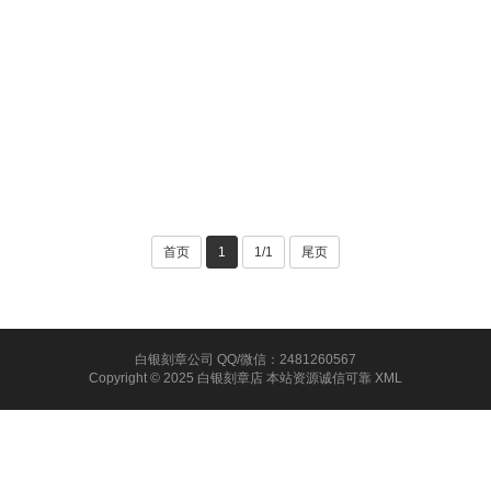
首页
1
1/1
尾页
白银刻章公司 QQ/微信：2481260567
Copyright © 2025 白银刻章店 本站资源诚信可靠
XML