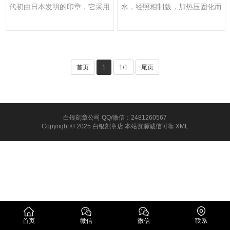
代初由日本发明的印章，它采用
水，经照相制版，加热压固化而
一种特殊的化学合成材料制···
成。
首页
1
1/1
尾页
白银刻章公司 QQ/微信：2481260567
Copyright © 2025 白银刻章店 本站资源诚信可靠
XML
首页
微信
微信
联系