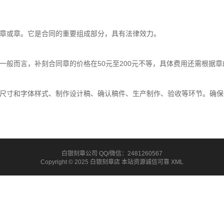
章或章。它是合同的重要组成部分，具有法律效力。
般而言，补刻合同章的价格在50元至200元不等，具体费用还需根据
尺寸和字体样式、制作设计稿、确认稿件、生产制作、验收等环节。确保
白银刻章公司 QQ/微信：2481260567
Copyright © 2025 白银刻章店 本站资源诚信可靠
XML